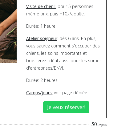
Visite de chenil:
pour 5 personnes
même prix, puis +10.-/adulte.
Durée: 1 heure
Atelier soigneur
: dès 6 ans. En plus,
vous saurez comment s'occuper des
chiens, les soins importants et
brosserez. Idéal aussi pour les sorties
d'entreprises/ENVJ.
Durée: 2 heures
Camps/jours:
voir page dédiée
Je veux réserver!
50
.-/5pers