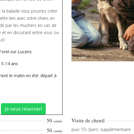
 la balade vous pourrez créer
tte lien avec votre chien, en
idé par les mushers en cas de
té et en discutant entre vous ou
us!
Forel-sur-Lucens
: 5-14 ans
ent le matin en été: départ à
Je veux réserver!
50
Visite de chenil
.-/adulte
puis 10.-/pers. supplémentaire
50
.-/adulte