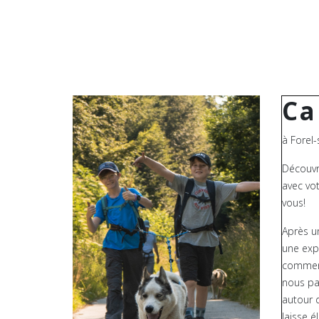
Ca
à Forel
Découvr
avec vot
vous!
Après u
une expl
comment
nous pa
autour d
laisse é