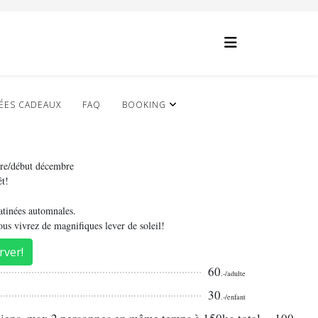
ÉES CADEAUX
FAQ
BOOKING
bre/début décembre
êt!
atinées automnales.
ous vivrez de magnifiques lever de soleil!
rver!
60
.-/adulte
30
.-/enfant