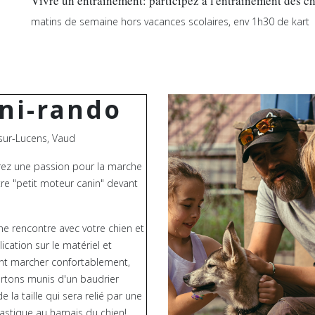
Vivre un entraînement: participez à l'entraînement des 
matins de semaine hors vacances scolaires, env 1h30 de kart
ni-rando
-sur-Lucens, Vaud
ez une passion pour la marche
re "petit moteur canin" devant
ne rencontre avec votre chien et
ication sur le matériel et
 marcher confortablement,
rtons munis d'un baudrier
e la taille qui sera relié par une
lastique au harnais du chien!