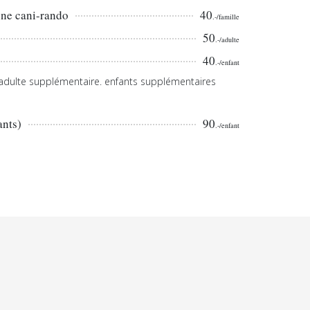
une cani-rando
40
.-/famille
50
.-/adulte
40
.-/enfant
-/adulte supplémentaire. enfants supplémentaires
ants)
90
.-/enfant