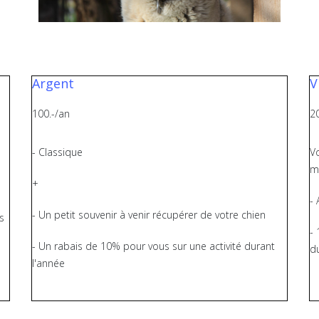
Argent
V
100.-/an
2
- Classique
V
m
+
-
- Un petit souvenir à venir récupérer de votre chien
s
- 
- Un rabais de 10% pour vous sur une activité durant
d
l'année