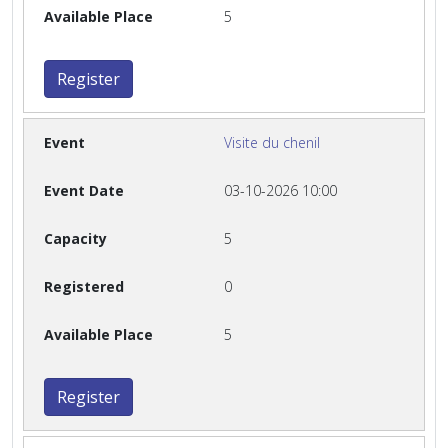
5
Register
Visite du chenil
03-10-2026 10:00
5
0
5
Register