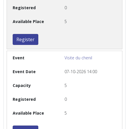
0
5
Register
Visite du chenil
07-10-2026 14:00
5
0
5