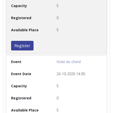
5
0
5
Register
Visite du chenil
24-10-2026 14:00
5
0
5