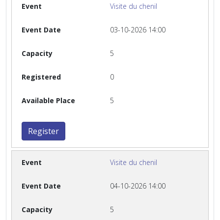
Visite du chenil
03-10-2026 14:00
5
0
5
Register
Visite du chenil
04-10-2026 14:00
5