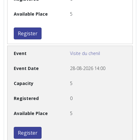
5
Register
Visite du chenil
28-08-2026 14:00
5
0
5
Register