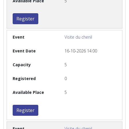
5
Register
Visite du chenil
16-10-2026 14:00
5
0
5
Register
Visite du chenil