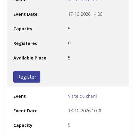
17-10-2026 14:00
5
0
5
Register
Visite du chenil
18-10-2026 10:00
5