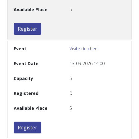
5
Register
Visite du chenil
13-09-2026 14:00
5
0
5
Register