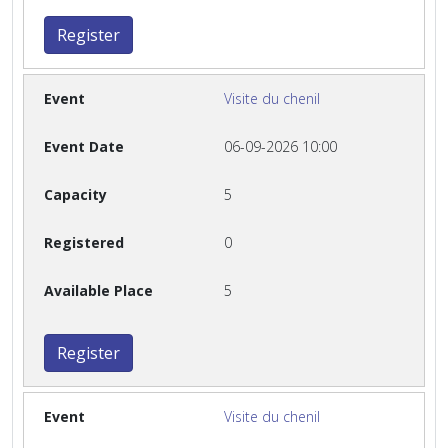
Register
Visite du chenil
06-09-2026 10:00
5
0
5
Register
Visite du chenil