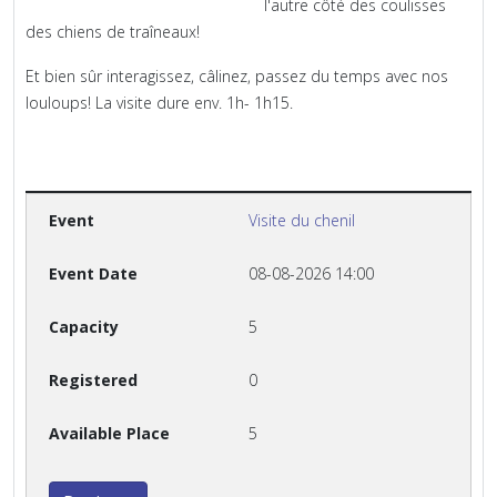
l'autre côté des coulisses
des chiens de traîneaux!
Et bien sûr interagissez, câlinez, passez du temps avec nos
louloups! La visite dure env. 1h- 1h15.
Visite du chenil
08-08-2026 14:00
5
0
5