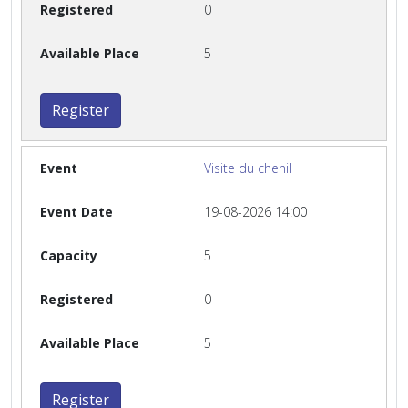
0
5
Register
Visite du chenil
19-08-2026 14:00
5
0
5
Register