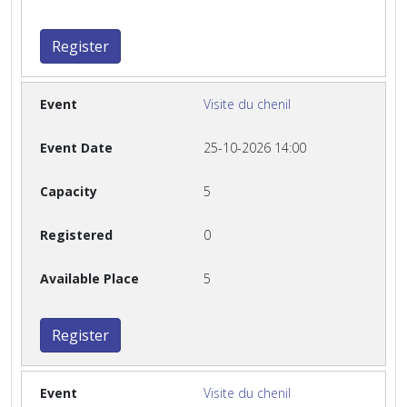
Register
Visite du chenil
25-10-2026 14:00
5
0
5
Register
Visite du chenil