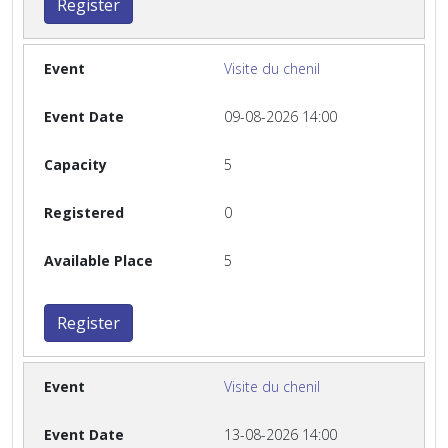
Register
Visite du chenil
09-08-2026 14:00
5
0
5
Register
Visite du chenil
13-08-2026 14:00